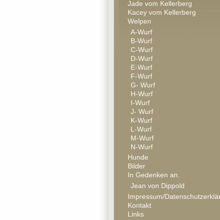
Jade vom Kellerberg
Kacey vom Kellerberg
Welpen
A-Wurf
B-Wurf
C-Wurf
D-Wurf
E-Wurf
F-Wurf
G- Wurf
H-Wurf
I-Wurf
J- Wurf
K-Wurf
L-Wurf
M-Wurf
N-Wurf
Hunde
Bilder
In Gedenken an.
Jean von Dippold
Impressum/Datenschutzerklä
Kontakt
Links