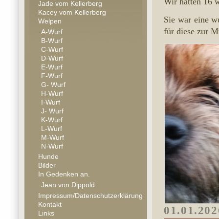
Wir hatten 16 
Jade vom Kellerberg
Kacey vom Kellerberg
Sie war eine w
Welpen
für diese zur M
A-Wurf
B-Wurf
C-Wurf
D-Wurf
E-Wurf
F-Wurf
G- Wurf
H-Wurf
I-Wurf
J- Wurf
K-Wurf
L-Wurf
M-Wurf
N-Wurf
Hunde
Bilder
In Gedenken an.
Jean von Dippold
Impressum/Datenschutzerklärung
Kontakt
01.01.202
Links