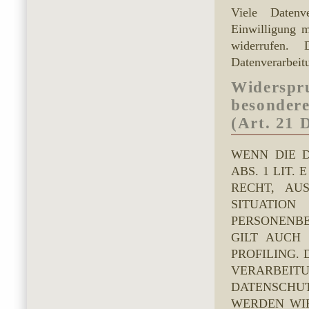
Viele Datenv
Einwilligung m
widerrufen.
Datenverarbeit
Widerspr
besonder
(Art. 21
WENN DIE 
ABS. 1 LIT.
RECHT, AU
SITUATION
PERSONENBE
GILT AUCH
PROFILING.
VERARBE
DATENSCHUT
WERDEN WI