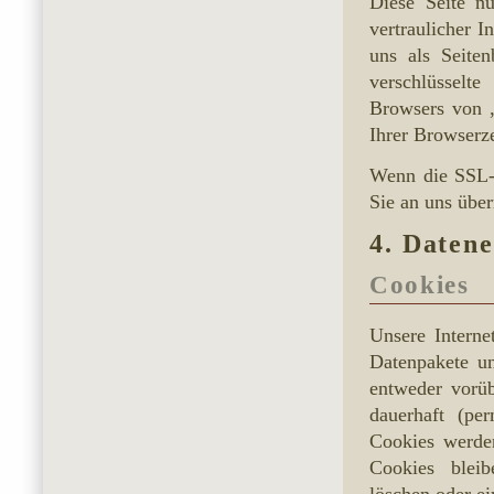
Diese Seite n
vertraulicher I
uns als Seite
verschlüsselt
Browsers von „
Ihrer Browserze
Wenn die SSL- 
Sie an uns über
4. Datene
Cookies
Unsere Interne
Datenpakete u
entweder vorüb
dauerhaft (pe
Cookies werde
Cookies bleib
löschen oder e