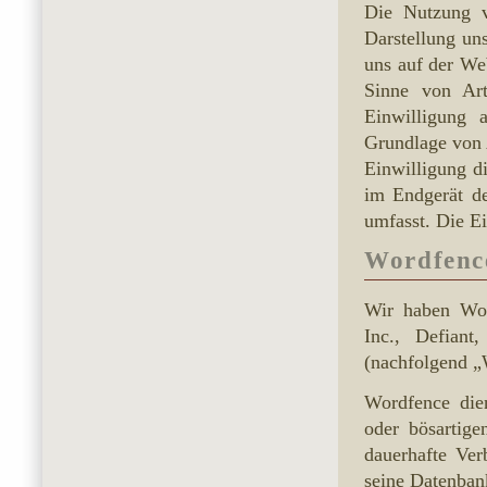
Die Nutzung v
Darstellung un
uns auf der Web
Sinne von Art
Einwilligung a
Grundlage von 
Einwilligung d
im Endgerät d
umfasst. Die Ei
Wordfenc
Wir haben Wor
Inc., Defian
(nachfolgend „
Wordfence die
oder bösartige
dauerhafte Ve
seine Datenban