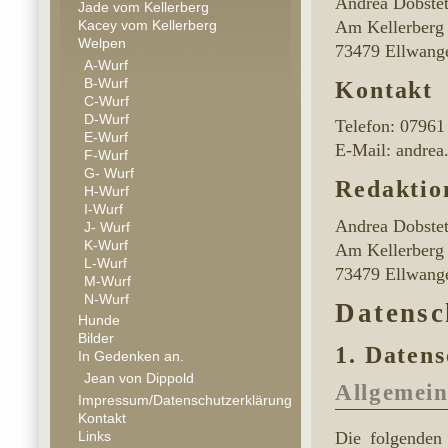
Andrea Dobstet
Jade vom Kellerberg
Kacey vom Kellerberg
Am Kellerberg
Welpen
73479 Ellwang
A-Wurf
B-Wurf
Kontakt
C-Wurf
D-Wurf
Telefon: 07961
E-Wurf
E-Mail: andrea
F-Wurf
G- Wurf
Redaktio
H-Wurf
I-Wurf
Andrea Dobstet
J- Wurf
K-Wurf
Am Kellerberg
L-Wurf
73479 Ellwang
M-Wurf
N-Wurf
Datensc
Hunde
Bilder
1. Datens
In Gedenken an.
Jean von Dippold
Allgemein
Impressum/Datenschutzerklärung
Kontakt
Links
Die folgenden