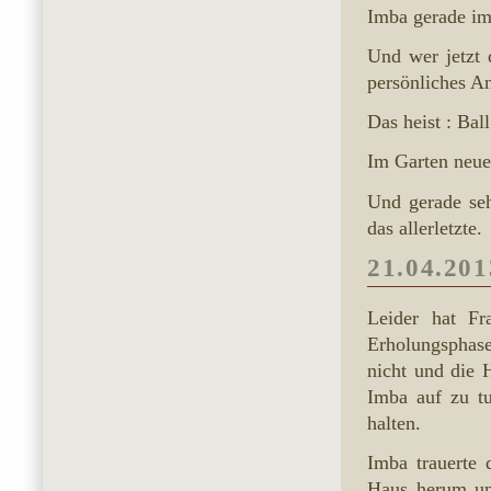
Imba gerade i
Und wer jetzt 
persönliches A
Das heist : Ba
Im Garten neue
Und gerade seh
das allerletzte.
21.04.201
Leider hat F
Erholungsphase
nicht und die 
Imba auf zu tu
halten.
Imba trauerte 
Haus herum und