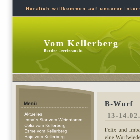
Herzlich willkommen auf unserer Intern
Vom Kellerberg
Border Terrierzucht
B-Wurf
Menü
Aktuelles
13-14.02
Imba´s Star vom Weierdamm
Celia vom Kellerberg
Felix und Imba 
Esme vom Kellerberg
Hajo vom Kellerberg
eine Wurfwiede