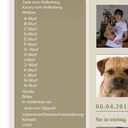
Jade vom Kellerberg
Kacey vom Kellerberg
Welpen
A-Wurf
B-Wurf
C-Wurf
D-Wurf
E-Wurf
F-Wurf
G- Wurf
H-Wurf
I-Wurf
J- Wurf
K-Wurf
L-Wurf
M-Wurf
N-Wurf
Hunde
Bilder
In Gedenken an.
06.04.201
Jean von Dippold
Impressum/Datenschutzerklärung
Sie ist trächtig
Kontakt
Links