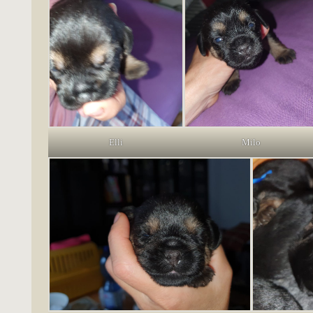
Elli
Milo