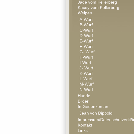
Jade vom Kellerberg
Kacey vom Kellerberg
Welpen
A-Wurf
B-Wurf
C-Wurf
D-Wurf
E-Wurf
F-Wurf
G- Wurf
H-Wurf
I-Wurf
J- Wurf
K-Wurf
L-Wurf
M-Wurf
N-Wurf
Hunde
Bilder
In Gedenken an.
Jean von Dippold
Impressum/Datenschutzerklä
Kontakt
Links