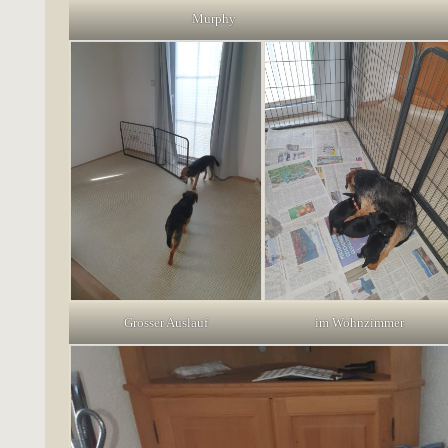
Murphy
Grosser Auslauf
im Wohnzimmer