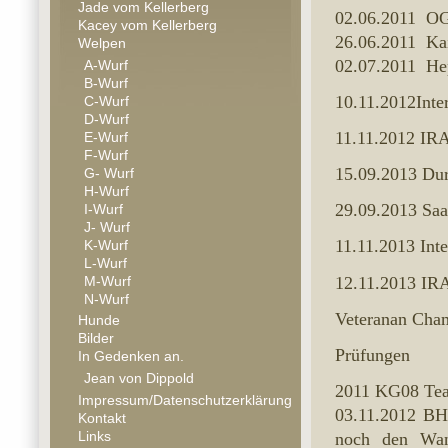
Jade vom Kellerberg
02.06.2011 
Kacey vom Kellerberg
26.06.2011 K
Welpen
02.07.2011
A-Wurf
B-Wurf
10.11.2012Inter
C-Wurf
D-Wurf
11.11.2012 IRA
E-Wurf
F-Wurf
15.09.2013 Du
G- Wurf
H-Wurf
29.09.2013 Sa
I-Wurf
J- Wurf
11.11.2013 Inte
K-Wurf
L-Wurf
12.11.2013 IR
M-Wurf
N-Wurf
Veteranan Cha
Hunde
Bilder
Prüfungen
In Gedenken an.
Jean von Dippold
2011 KG08 Tea
Impressum/Datenschutzerklärung
03.11.2012 BH 
Kontakt
Links
noch den Wand