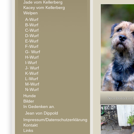
Jade vom Kellerberg
Kacey vom Kellerberg
Welpen
A-Wurf
B-Wurf
C-Wurf
D-Wurf
E-Wurf
F-Wurf
G- Wurf
H-Wurf
I-Wurf
J- Wurf
K-Wurf
L-Wurf
M-Wurf
N-Wurf
Hunde
Nico Border od 
Bilder
In Gedenken an.
Jean von Dippold
Impressum/Datenschutzerklärung
Kontakt
Links