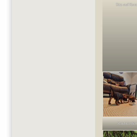
Sitz auf Ko
Raubtierfüt