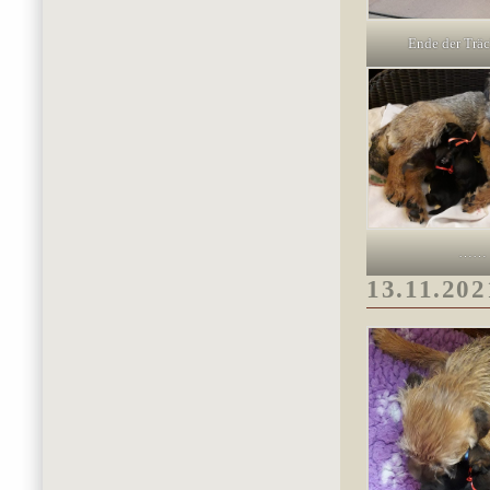
Ende der Träc
……
13.11.202