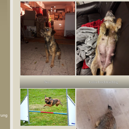
Nico
Celia hochträchtig
rung