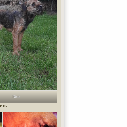
Nico
en.