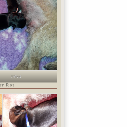
J-Wurf
rr Rot