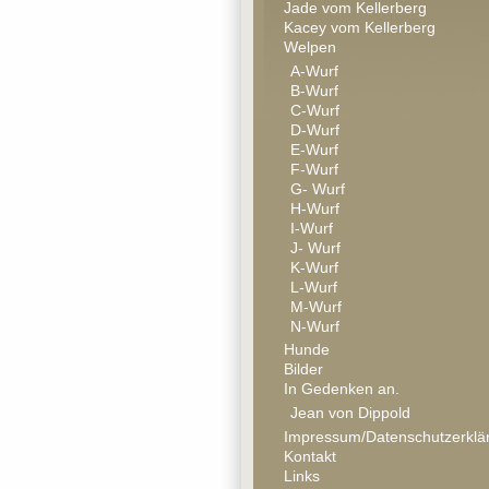
Jade vom Kellerberg
Kacey vom Kellerberg
Welpen
A-Wurf
B-Wurf
C-Wurf
D-Wurf
E-Wurf
F-Wurf
G- Wurf
H-Wurf
I-Wurf
J- Wurf
K-Wurf
L-Wurf
M-Wurf
N-Wurf
Hunde
Bilder
In Gedenken an.
Jean von Dippold
Impressum/Datenschutzerklä
Kontakt
Links